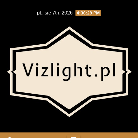
Skip
pt.. sie 7th, 2026
4:36:29 PM
to
content