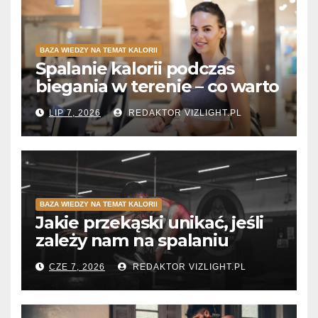
BAZA WIEDZY NA TEMAT KALORII
Spalanie kalorii podczas
biegania w terenie – co warto
wiedzieć?
LIP 7, 2026
REDAKTOR VIZLIGHT.PL
BAZA WIEDZY NA TEMAT KALORII
Jakie przekąski unikać, jeśli
zależy nam na spalaniu
kalorii?
CZE 7, 2026
REDAKTOR VIZLIGHT.PL