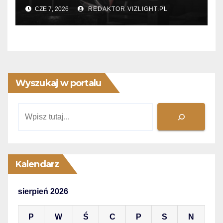
kalorii?
CZE 7, 2026
REDAKTOR VIZLIGHT.PL
Wyszukaj w portalu
Szukaj
Kalendarz
sierpień 2026
P
W
Ś
C
P
S
N