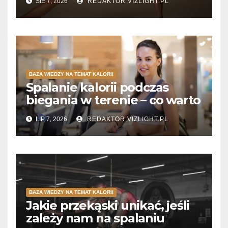
SIE 7, 2026
REDAKTOR VIZLIGHT.PL
BAZA WIEDZY NA TEMAT KALORII
Spalanie kalorii podczas
biegania w terenie – co warto
wiedzieć?
LIP 7, 2026
REDAKTOR VIZLIGHT.PL
BAZA WIEDZY NA TEMAT KALORII
Jakie przekąski unikać, jeśli
zależy nam na spalaniu